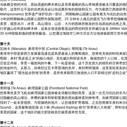
当纵横交错的河谷，原始茂盛的榉木林以及苍翠葳蕤的高山草甸逐渐被冰川覆盖的南
取代，这里纤尘不染的自然风光会让你远离所有的烦恼和压力。作为新西兰西南部蒂瓦希
Wahipounamu) 世界遗产保护区的一部分，阿斯帕林山国家公园有着无与伦比的自然
小时的阿斯帕林山国家公园野外探险游吧。25 分钟令人难忘的观光飞行将带您领略
美景，观赏冰川，冰雪，高山湖泊，山谷，大片的雨林所散发的生动原始的自然之美。
行穿越山谷和原始榉木林，这条步道连接着遥远的西伯利亚谷和威尔金谷 (Wilkin Vall
30 分钟惊险刺激的喷射快艇游。让您通过海陆空三种方式全方位地体验新西兰世外
第十天
瓦纳卡 (Wanaka)- 奥塔哥中部 (Central Otago)- 蒂阿瑙 (Te Anau)
奥塔哥中部是新西兰发展最迅速也是风景最迷人的葡萄酒区。您将有充裕的时间来探
萄园，来到“黑皮诺之乡”的核心地区 - 克伦威尔和班诺克本，根据您的个人口味，在
庄驻足停留，享受一顿悠闲的午餐。下一站是箭镇，这个历史悠久的殖民村庄将带您
的淘金时代。从那儿，你将经过瓦卡蒂普湖的东岸，来到蒂阿瑙湖，这里美轮美奂的
地区赢得了“观光徒步胜地”的美誉，是所有来新西兰旅游的人们不容错过的“必到之处
第十一天
蒂阿瑙 (Te Anau)- 峡湾国家公园 (Fiordland National Park)
您将乘坐直升飞机在峡湾国家公园体验史诗般壮阔的美景，这是一次无与伦比的非凡
过隐蔽的高山湖泊，奔腾的瀑布和郁郁葱葱的原始森林直到神奇湾。在峡湾国家公园
找到了一处未受侵扰、与世隔绝的地方，让您感受旷野着陆。之后您将驱车来到米尔福德峡湾
Sound)，这里被鲁德亚德·吉卜林 (Rudyard Kipling) 称为“世界第八大奇观”，即
美景的国家，这个地区仍能大胆宣称其壮丽景观举世无双。
第十二天