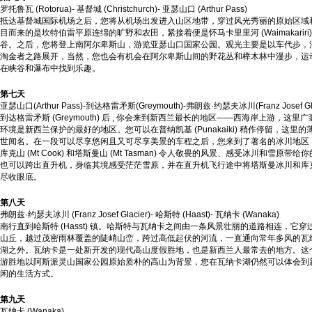
罗托鲁瓦 (Rotorua)- 基督城 (Christchurch)- 亚瑟山口 (Arthur Pass)
抵达基督城国际机场之后，您将从机场出发进入山区地带，穿过风光秀丽的原始区域
目而来的是坎特伯雷平原连绵的旷野和农田，紧接着便是怀马卡里里河 (Waimakariri
谷。之后，您将登上南阿尔卑斯山，游览亚瑟山口国家公园。观光主要是以车代步，
淘金者之路展开，当然，您也会有机会在阿尔卑斯山间的野花丛和榉木林中漫步，运
在峡谷和瀑布中找到乐趣。
第七天
亚瑟山口(Arthur Pass)-到达格雷矛斯(Greymouth)-弗朗兹·约瑟夫冰川(Franz Josef Gla
到达格雷矛斯 (Greymouth) 后 , 你会来到新西兰最长的地区——西海岸上游，这里
环境是新西兰保护的最好的地区。您可以在普纳凯基 (Punakaiki) 稍作停留，这里
世闻名。在一段可以尽享悠闲且又可尽享美景的车程之后，您来到了著名的冰川地区
库克山 (Mt Cook) 和塔斯曼山 (Mt Tasman) 令人敬畏的风景、感受冰川和雪原带
也可以跨出直升机，身临其境感受茫茫雪原，并在直升机飞行途中将塔斯曼冰川和库
尽收眼底。
第八天
弗朗兹·约瑟夫冰川 (Franz Josef Glacier)- 哈斯特 (Haast)- 瓦纳卡 (Wanaka)
南行直到哈斯特 (Hasst) 镇。哈斯特与瓦纳卡之间由一条风景壮丽的道路相连，它
山丘，越过茂密雨林覆盖的陡峭山峦，跨过高低起伏的河流，一直通向常年多风的瓦
湖之外。瓦纳卡是一处新开发的现代高山度假胜地，也是新西兰人最常去的地方。这
游胜地以阿斯派灵山国家公园原始质朴的高山为背景，您在瓦纳卡湖仍然可以体会到
闲的生活方式。
第九天
瓦纳卡 (Wanaka)