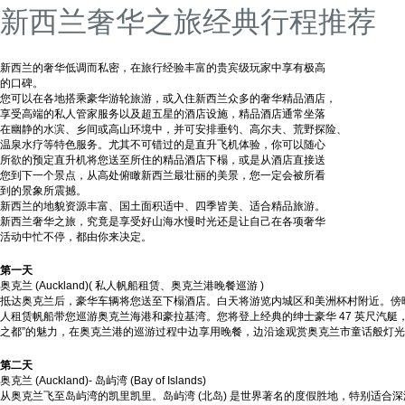
新西兰奢华之旅经典行程推荐
新西兰的奢华低调而私密，在旅行经验丰富的贵宾级玩家中享有极高
的口碑。
您可以在各地搭乘豪华游轮旅游，或入住新西兰众多的奢华精品酒店，
享受高端的私人管家服务以及超五星的酒店设施，精品酒店通常坐落
在幽静的水滨、乡间或高山环境中，并可安排垂钓、高尔夫、荒野探险、
温泉水疗等特色服务。尤其不可错过的是直升飞机体验，你可以随心
所欲的预定直升机将您送至所住的精品酒店下榻，或是从酒店直接送
您到下一个景点，从高处俯瞰新西兰最壮丽的美景，您一定会被所看
到的景象所震撼。
新西兰的地貌资源丰富、国土面积适中、四季皆美、适合精品旅游。
新西兰奢华之旅，究竟是享受好山海水慢时光还是让自己在各项奢华
活动中忙不停，都由你来决定。
第一天
奥克兰 (Auckland)( 私人帆船租赁、奥克兰港晚餐巡游 )
抵达奥克兰后，豪华车辆将您送至下榻酒店。白天将游览内城区和美洲杯村附近。傍晚 
人租赁帆船带您巡游奥克兰海港和豪拉基湾。您将登上经典的绅士豪华 47 英尺汽艇
之都”的魅力，在奥克兰港的巡游过程中边享用晚餐，边沿途观赏奥克兰市童话般灯
第二天
奥克兰 (Auckland)- 岛屿湾 (Bay of Islands)
从奥克兰飞至岛屿湾的凯里凯里。岛屿湾 (北岛) 是世界著名的度假胜地，特别适合