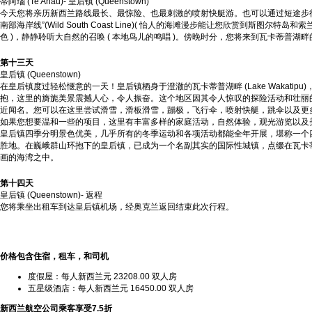
蒂阿瑙 (Te Anau)- 皇后镇 (Queenstown)
今天您将亲历新西兰路线最长、最惊险、也最刺激的喷射快艇游。也可以通过短途步
南部海岸线”(Wild South Coast Line)( 怡人的海滩漫步能让您欣赏到斯图尔特岛
色 )，静静聆听大自然的召唤 ( 本地鸟儿的鸣唱 )。傍晚时分，您将来到瓦卡蒂普湖
第十三天
皇后镇 (Queenstown)
在皇后镇度过轻松惬意的一天！皇后镇栖身于澄澈的瓦卡蒂普湖畔 (Lake Wakatipu
抱，这里的旖旎美景震撼人心，令人振奋。这个地区因其令人惊叹的探险活动和壮丽
近闻名。您可以在这里尝试滑雪，滑板滑雪，蹦极，飞行伞，喷射快艇，跳伞以及更
如果您想要温和一些的项目，这里有丰富多样的家庭活动，自然体验，观光游览以及
皇后镇四季分明景色优美，几乎所有的冬季运动和各项活动都能全年开展，堪称一个
胜地。在巍峨群山环抱下的皇后镇，已成为一个名副其实的国际性城镇，点缀在瓦卡
画的海湾之中。
第十四天
皇后镇 (Queenstown)- 返程
您将乘坐出租车到达皇后镇机场，经奥克兰返回结束此次行程。
价格包含住宿，
租车
，和司机
度假屋：每人新西兰元 23208.00 双人房
五星级酒店：每人新西兰元 16450.00 双人房
新西兰航空公司乘客享受7.5折