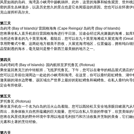
风景如画的岛屿、海湾及小峡湾中扬帆徜徉。此外，这里的海豚和鲸鱼观赏、世外桃
密的原生丛林漫步，以及历史悠久的景点也是它名闻遐迩的原因。您也可以在怀唐伊
克山崖挥杆高尔夫。
第三天
岛屿湾 (Bay of Islands)/ 雷因格海角 (Cape Reinga)/ 岛屿湾 (Bay of Islands)
您将乘坐私人直升机前往雷因格海角进行半日游。沿途会经过风光旖旎的海滩，如库
当然还有著名的九十英里海滩。着陆后，您可以在九十英里海滩或大展览海湾 (Great Exhibi
享用野餐式午餐。这两处地方都美不胜收，大展览海湾地区，位置偏远，拥有纯白细
晶莹剔透的海水，毫无疑问是整个新西兰最美丽的地方之一。
第四天
岛屿湾屿湾 (Bay of Islands)- 国内航班至罗托鲁瓦 (Rotorua)
乘坐返回奥克兰的中转航班，飞抵罗托鲁瓦。下午，您可以在奢华的精品屋式酒店的
您可以泛舟前往湖周边一处处的小峡湾和海湾。在这里，你可以垂钓彩虹鳟鱼、湖中
澈美丽的湖水边野餐。该区域出产世界上最好的彩虹鳟鱼和褐鳟鱼。在私人垂钓向导
定会有所收获。
第五天
罗托鲁瓦 (Rotorua)
乘坐直升机在一个名为白岛的活火山岛着陆。您可以既轻松又安全地亲眼目睹蒸汽从
而出，亲身体验大自然所蕴藏的巨大能量。您可以在私人导游的带领下，欣赏美味的
您将在风景优美的野外环境中享用以地道毛利技巧和方法收集并烹制的美食，它们融
元素和土著的烹饪经验。
第六天