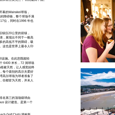
0年正式开幕的Wairakei球场，
置的障碍物，整个球场不满
7位，同时在1996 年也
小镇皇后镇仅20公里的箭镇，
绕，展现出不同于一般高
多的高低不平的障碍，吸
。这也是世界上最令人印
尔夫球场和设施。在此您既能轻
400 米长，72 洞球场
。球场植被天然，让人感觉始终
，每个级别的高尔夫爱好
湾高尔球场为球者准备了
，但都皆为天然，并未人
是新西兰排名第三的顶场级球由
laus 设计建造。是第一个
 Golf Club) 堪称新