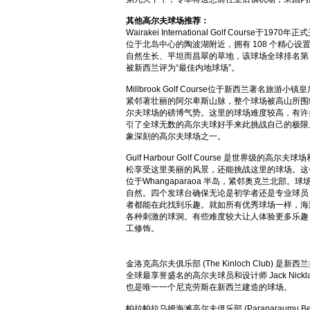
其他高尔夫球场推荐：
Wairakei International Golf Course于197
位于北岛中心的陶波湖附近，拥有 108 个精心设
自然生长、平坦而昌翠的草地，该球场全球排名第 1
被新西兰评为“最佳内地球场”。
Millbrook Golf Course位于新西兰著名旅游
紧邻著壮丽的阿尔卑斯山脉，整个球场被高山所围
尔夫球场的磅博气势。这里的球场难度较高，有许
引了全球无数的高尔夫球好手来此挑战自己的极限
象深刻的高尔夫球场之一。
Gulf Harbour Golf Course 是世界级的高
松享受这里美丽的风景，还能挑战这里的球场。这个 6
位于Whangaparaoa 半岛，紧邻奥克兰北部
自然。四个发球台确保无论是初学者还是专业球员
者都能在此找到乐趣。就如所有优秀球场一样，海
各种刺激的球洞。有些难度较大让人体验更多乐趣
工修饰。
金洛克高尔夫俱乐部 (The Kinloch Club) 
全球最享誉盛名的高尔夫球员和设计师 Jack Nick
也是唯一一个尼克劳斯在新西兰建造的球场。
帕拉帕拉乌姆海滩高尔夫俱乐部 (Paraparaumu Beach