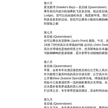
第六天
霍克斯湾 (Hawke's Bay)— 皇后镇 (Queenstow
乘车前往内皮尔机场乘机飞至皇后镇。抵达皇后镇后，
Lodge)。您可以自由放松休息，熟悉新环境。
和多姿多彩的活动。您也可以乘坐小船前往鲍勃峰
到冒险之都
第七天
皇后镇 (Queenstown)
你可以乘在杰克斯角 (Jack's Point) 着
18洞 72杆的高尔夫球场由约翰·达尔比 (John 
高尔夫球场也是他的得意之作。杰克斯角处在卓越
与陡峭嶙峋的悬崖相接，是许多野生动植物的
第八天
皇后镇 (Queenstown)
早晨，会有专车在酒店接您然后前往丘峦私人高尔夫
作为新西兰最具特色的高尔夫俱乐部，丘峦高尔夫球场(The H
公开赛(New Zealand Open)的举办地。
而如今已发展成世界一流的锦标赛高尔夫球场。在
尔夫爱好者美梦成真的赏心乐事。
打过球之后，专车将带您返回酒店，其余时间
第九天
皇后镇 (Queenstown)
第九天下午，专车将送您前往皇后镇机场，乘国