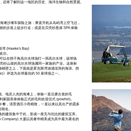
时，还将了解到这一地区的历史、海洋生物和自然景观。
里海滩沙滩车探险之旅：乘直升机从岛屿湾上空飞过，
的步道上徒步行走；或是在贝壳杉悬崖 SPA 体验
克斯湾 (Hawke's Bay)
皮尔。
可以在拐子角高尔夫球场打一局高尔夫球，该球场
岛屿湾贝壳杉山崖的高尔夫球场属同一家族的产业。这座标
悬崖峭壁之上，下面就是霍克斯湾汹涌澎湃的海浪。拐
azine)》评选为全球最佳的 50 座球场之一。
旖旎、地灵人杰的海滩上，体验一直沿袭古老的毛
亲身体验正式的毛利欢迎仪式 (powhiri)。
te) 享用午餐，清景酒庄小而精致，一直以来以其出产的霞多
酒而闻名。
风格的建筑集中于此，形成一座无与伦比的建筑宝库。
o Company) 大厦以其奢华精美成为其中最为著名的