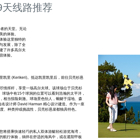
9天线路推荐
好者的天堂。无论
美的体验。
体验这里独特的
与发展，除了全
建了许多高尔夫
华住宿体验。
 (Kerikeri)。抵达凯里凯里后，前往贝壳杉悬
ffs) 尽情挥杆，享受一场高尔夫球。该球场位于贝壳杉
。球场中有15个球洞的位置可以看到浩瀚的太平洋，
面，相当惊险刺激。球场景色怡人，蜿蜒于湿地、森
 公司知名设计师 David Harman 精心设计建造。作为一座
的长度、种类抑或挑战性，贝壳杉悬崖都独具特色。
您将搭乘快速轻巧的私人双体游艇轻松游览海湾，
的航行体验，徜徉在舒适的海风中，或在遮阳甲板