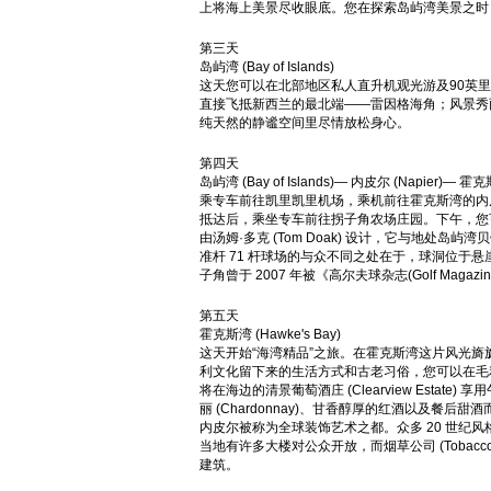
上将海上美景尽收眼底。您在探索岛屿湾美景之
第三天
岛屿湾 (Bay of Islands)
这天您可以在北部地区私人直升机观光游及90英
直接飞抵新西兰的最北端——雷因格海角；风景秀丽
纯天然的静谧空间里尽情放松身心。
第四天
岛屿湾 (Bay of Islands)— 内皮尔 (Napier)— 霍
乘专车前往凯里凯里机场，乘机前往霍克斯湾的内
抵达后，乘坐专车前往拐子角农场庄园。下午，您
由汤姆·多克 (Tom Doak) 设计，它与地处
准杆 71 杆球场的与众不同之处在于，球洞位于
子角曾于 2007 年被《高尔夫球杂志(Golf Mag
第五天
霍克斯湾 (Hawke's Bay)
这天开始“海湾精品”之旅。在霍克斯湾这片风光
利文化留下来的生活方式和古老习俗，您可以在毛利家园
将在海边的清景葡萄酒庄 (Clearview Esta
丽 (Chardonnay)、甘香醇厚的红酒以及餐后甜
内皮尔被称为全球装饰艺术之都。众多 20 世纪
当地有许多大楼对公众开放，而烟草公司 (Tobacc
建筑。