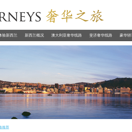
体验新西兰
新西兰概况
澳大利亚奢华线路
斐济奢华线路
豪华轿
路推荐