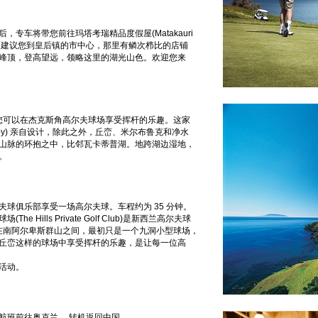
n)
专车将带您前往玛塔考瑞精品度假屋(Matakauri
我们建议您到皇后镇的市中心，那里有鳞次栉比的店铺
峰顶，登高望远，领略这里的湖光山色。欢迎您来
陆。午后，您可以在杰克斯角高尔夫球场享受挥杆的乐趣。这家
Darby) 亲自设计，除此之外，丘峦、米尔布鲁克和净水
山脉的环抱之中，比邻瓦卡蒂普湖。地跨湖边湿地，
家园。
球俱乐部享受一场高尔夫球。车程约为 35 分钟。
ills Private Golf Club)是新西兰高尔夫球
球场坐落在南阿尔卑斯群山之间，最初只是一个九洞小型球场，
丘峦这样的球场中享受挥杆的乐趣，是让每一位高
自由活动。
内航班前往奥克兰， 转机返回中国。