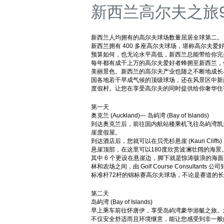
新西兰高尔夫之旅
新西兰人均拥有的高尔夫球场数量屈居全球第二。
新西兰拥有 400 多座高尔夫球场，堪称高尔夫爱
预算如何，也无论水平高低，新西兰总能带给你完
每年都有成千上万的高尔夫爱好者蜂拥至新西兰，
美丽景色。新西兰的高尔夫产业也随之不断地成长
国各地若干早成气候的顶级球场，还在风景区中新
度假村。让您在享受高尔夫的同时提供给你奢
第一天
奥克兰 (Auckland)— 岛屿湾 (Bay of Islands)
到达奥克兰后，前往国内航站楼乘机飞往岛屿湾凯里凯里
崖度假屋。
到达酒店后，您就可以在贝壳杉悬崖 (Kauri Cli
悬崖顶部，在这里可以180度欣赏波澜壮阔的海景
其中 6 个更设在悬崖边，脚下就是惊涛骇浪的海
林和农场之间，由 Golf Course Consultants
标准杆72杆的锦标赛高尔夫球场，不论是赛道
第二天
岛屿湾 (Bay of Islands)
早上乘车前往怀唐伊，享受岛屿湾豪华游艇之旅。
不仅安全舒适而且环境惬意，能让您感受到非一般