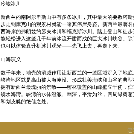
冷峻冰川
新西兰的南阿尔卑斯山中有多条冰川，其中最大的要数塔斯
步走到库克山的观景村就能一睹其伟岸身姿。新西兰最著名
西海岸的弗朗兹约瑟夫冰川和福克斯冰川。踏上登山和徒步
能轻松进入这些几千年前冰流开凿而成的巨大冰川峡谷。除
也可以体验直升机冰川观光——先飞上去，再走下来。
山海演义
数千年来，地壳的消减作用让新西兰的一些区域沉入了地底
峡湾地区就是高山被大海淹没、形成壮美海峡和山谷的典型
拥有新西兰最瑰丽的景致——密林覆盖的山峰壁立千仞，伫
镜水海湾。峡湾的水体澄澈、幽深，平滑如丝，四周绿树葱
和划皮艇的绝佳之处。