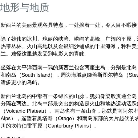
地形与地质
新西兰的美丽景观各具特点，一处挨着一处，令人目不暇接
除了雄伟的冰川、瑰丽的峡湾、嶙峋的高峰、广阔的平原，
热带丛林、火山高地以及金银细沙铺成的千里海滩，种种美
兰。难怪这里越发受到电影人的青睐。
坐落在太平洋西南一隅的新西兰包含两座主岛，分别是北岛（Nort
和南岛（South Island），周边海域点缀着斯图尔特岛（Stewar
诸多更小的岛屿。
新西兰北岛的中部有一条绵长的山脉，犹如脊梁般贯通全岛
分隔在两边。北岛中部最突出的构造是火山和地热运动活跃
（Volcanic Plateau）。南岛也有一条山脊，那就是南阿尔卑斯
Alps），遥望着奥塔哥（Otago）和南岛东部的大片起伏
川的坎特伯雷平原（Canterbury Plains）。