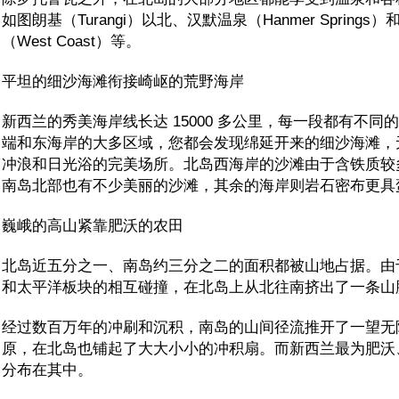
如图朗基（Turangi）以北、汉默温泉（Hanmer Spring
（West Coast）等。
平坦的细沙海滩衔接崎岖的荒野海岸
新西兰的秀美海岸线长达 15000 多公里，每一段都有不同
端和东海岸的大多区域，您都会发现绵延开来的细沙海滩，
冲浪和日光浴的完美场所。北岛西海岸的沙滩由于含铁质较
南岛北部也有不少美丽的沙滩，其余的海岸则岩石密布更具
巍峨的高山紧靠肥沃的农田
北岛近五分之一、南岛约三分之二的面积都被山地占据。由
和太平洋板块的相互碰撞，在北岛上从北往南挤出了一条山
经过数百万年的冲刷和沉积，南岛的山间径流推开了一望无
原，在北岛也铺起了大大小小的冲积扇。而新西兰最为肥沃
分布在其中。