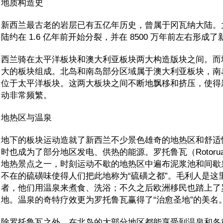
地质构造史
新西兰最古老的岩层已有五亿年历史，曾属于冈瓦纳大陆。
陆约在 1.6 亿年前开始分裂，并在 8500 万年前左右形成
西兰骑在太平洋板块和澳大利亚板块两大构造版块之间。而地壳
大的板块组成。北岛和南岛部分区域属于澳大利亚板块，南
位于太平洋板块。这两大板块之间不断地飘移和挤压，使得
动非常频繁。
地热区与温泉
地下的板块运动造就了新西兰不少景色雄奇的地热区和舒适
时也成为了部分地区发电、供热的能源。罗托鲁瓦（Rotoru
地热景点之一，时刻运动不歇的地热区中遍布泥浆池和间歇
不在的硫磺味使得人们把此地称为“硫磺之都”。毛利人是这
者，他们用温泉来煮食、洗浴；不久之后欧洲移民也踏上了
地。温泉的奇特疗效更为罗托鲁瓦赢得了“治愈圣地”的美名
除罗托鲁瓦之外，在北岛的大部分地区都能享受到温泉和各