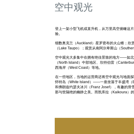
空中观光
登上一架小型飞机或直升机，从万里高空俯瞰这片
验。
细数奥克兰（Auckland）星罗密布的火山锥
（Lake Taupo）；观赏从南阿尔卑斯山（South
空中观光大多集中在拥有绝佳景致的地方——如北部地区（
（North Island）中部地区、坎特伯雷（Canterb
西海岸（West Coast）等地。
在一些地区，当地的运营商还将空中观光与地面探
怀特岛（White Island）——一座坐落于丰盛湾（Ba
和弗朗兹约瑟夫冰川（Franz Josef），有
那与世隔绝的幽静之美。而凯库拉（Kaikoura