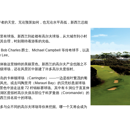
爱好者的天堂。无论预算如何，也无论水平高低，新西兰总能
里有球场。新西兰到处都有高尔夫球场，从大城市到小村
其合理，时刻期待着游客的光临。
arles 爵士、Michael Campbell 等传奇球手，以及
Lee。
体验这里独特的美丽景色。新西兰的高尔夫产业也随之不
级球场，还在风景区中新建了许多高尔夫度假村。
卡林顿球场 （Carrington）——一边是枝叶繁茂的葡
。或去玛陶里湾（Marauri Bay）的贝壳杉悬崖球场
旖旎景色中游走这座 72 杆锦标赛球场。其中有 6 洞位于直直伸
度假村高尔夫俱乐部位于科罗曼德（Coromandel）的
西兰排名前十的球场。
多与众不同的高尔夫球场等你来挖掘。哪一个又将会成为