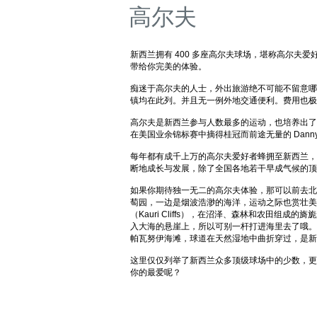
高尔夫
新西兰拥有 400 多座高尔夫球场，堪称高尔夫
带给你完美的体验。
痴迷于高尔夫的人士，外出旅游绝不可能不留意哪
镇均在此列。并且无一例外地交通便利。费用也极
高尔夫是新西兰参与人数最多的运动，也培养出了 Bob Ch
在美国业余锦标赛中摘得桂冠而前途无量的 Danny 
每年都有成千上万的高尔夫爱好者蜂拥至新西兰，
断地成长与发展，除了全国各地若干早成气候的顶
如果你期待独一无二的高尔夫体验，那可以前去北岛的
萄园，一边是烟波浩渺的海洋，运动之际也赏壮美风光
（Kauri Cliffs），在沼泽、森林和农田组成的
入大海的悬崖上，所以可别一杆打进海里去了哦。湖区
帕瓦努伊海滩，球道在天然湿地中曲折穿过，是新
这里仅仅列举了新西兰众多顶级球场中的少数，更
你的最爱呢？