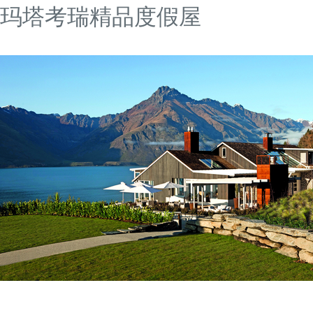
玛塔考瑞精品度假屋